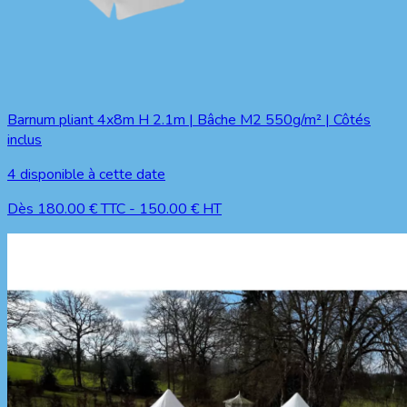
Barnum pliant 4x8m H 2.1m | Bâche M2 550g/m² | Côtés
inclus
4
disponible à cette date
Dès
180.00
€ TTC
-
150.00
€ HT