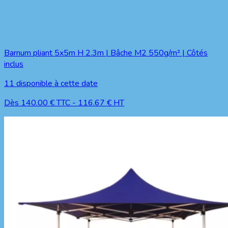
Barnum pliant 5x5m H 2.3m | Bâche M2 550g/m² | Côtés
inclus
11
disponible à cette date
Dès
140.00
€ TTC
-
116.67
€ HT