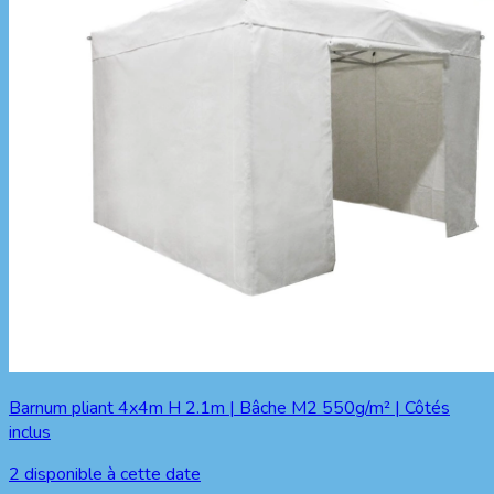
Barnum pliant 4x4m H 2.1m | Bâche M2 550g/m² | Côtés
inclus
2
disponible à cette date