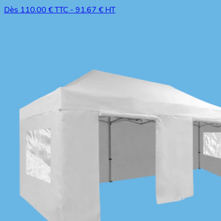
Dès
110.00
€ TTC
-
91.67
€ HT