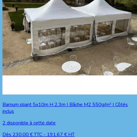
Barnum pliant 5x10m H 2.3m | Bâche M2 550g/m² | Côtés
inclus
2
disponible à cette date
Dès
230.00
€ TTC
-
191.67
€ HT