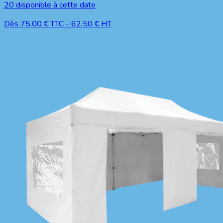
20
disponible à cette date
Dès
75.00
€ TTC
-
62.50
€ HT