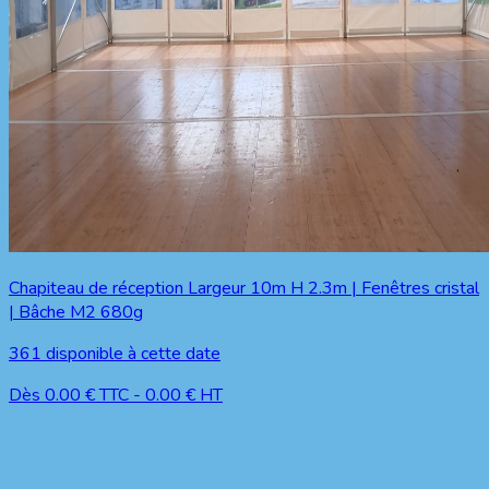
Chapiteau de réception Largeur 10m H 2.3m | Fenêtres cristal
| Bâche M2 680g
361
disponible à cette date
Dès
0.00
€ TTC
-
0.00
€ HT