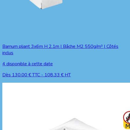
Barnum pliant 3x6m H 2.1m | Bâche M2 550g/m² | Côtés
inclus
4
disponible à cette date
Dès
130.00
€ TTC
-
108.33
€ HT