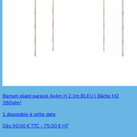
Barnum pliant parasol 4x4m H 2.1m BLEU | Bâche M2
380g/m²
1
disponible à cette date
Dès
90.00
€ TTC
-
75.00
€ HT