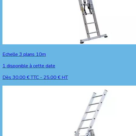
Echelle 3 plans 10m
1
disponible à cette date
Dès
30.00
€ TTC
-
25.00
€ HT