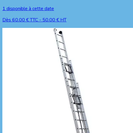
1
disponible à cette date
Dès
60.00
€ TTC
-
50.00
€ HT