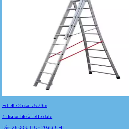
Echelle 3 plans 5.73m
1
disponible à cette date
Dès
25.00
€ TTC
-
20.83
€ HT