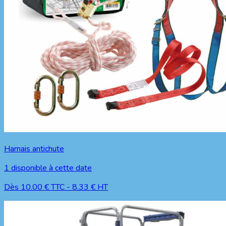
Harnais antichute
1
disponible à cette date
Dès
10.00
€ TTC
-
8.33
€ HT