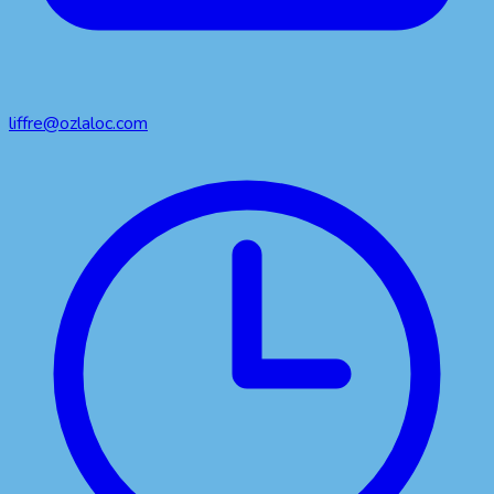
liffre@ozlaloc.com