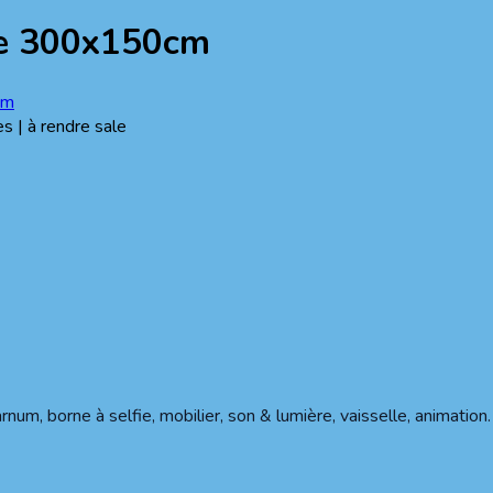
he 300x150cm
cm
es | à rendre sale
num, borne à selfie, mobilier, son & lumière, vaisselle, animation.